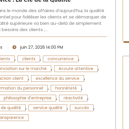
ns le monde des affaires d’aujourd’hui, la qualité
tiel pour fidéliser les clients et se démarquer de
qualité supérieure va bien au-delà de simplement
 besoins des clients ;…
is
juin 27, 2026 14:00 PM
,
,
,
lients
clients
concurrence
,
,
enciation sur le marché
écoute attentive
,
,
ction client
excellence du service
,
,
rmation du personnel
honnêteté
,
,
philosophie d'entreprise
réactivité
,
,
,
 de qualité
service qualité
succès
ransparence