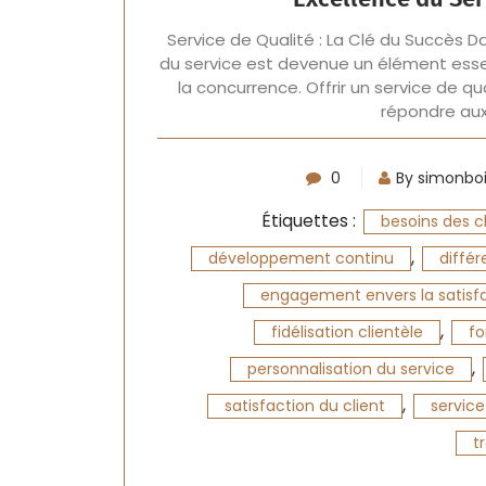
Service de Qualité : La Clé du Succès Da
du service est devenue un élément essen
la concurrence. Offrir un service de 
répondre aux
0
By simonbo
Étiquettes :
besoins des c
,
développement continu
différ
engagement envers la satisfa
,
fidélisation clientèle
fo
,
personnalisation du service
,
satisfaction du client
service
t