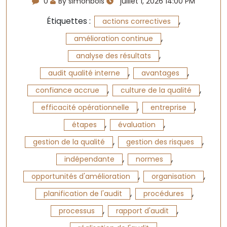
0
By simonbois
juillet 1, 2026 14:00 PM
Étiquettes :
,
actions correctives
,
amélioration continue
,
analyse des résultats
,
,
audit qualité interne
avantages
,
,
confiance accrue
culture de la qualité
,
,
efficacité opérationnelle
entreprise
,
,
étapes
évaluation
,
,
gestion de la qualité
gestion des risques
,
,
indépendante
normes
,
,
opportunités d'amélioration
organisation
,
,
planification de l'audit
procédures
,
,
processus
rapport d'audit