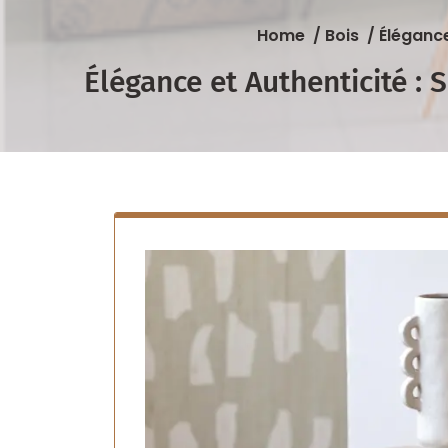
Home
/
Bois
/
Élégance
Élégance et Authenticité :