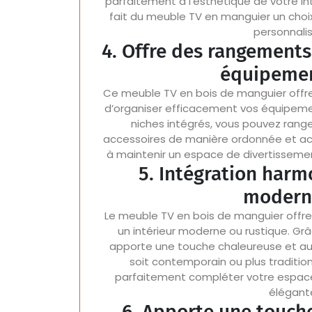
parfaitement à l’esthétique de votre in
fait du meuble TV en manguier un choi
personnalis
4. Offre des rangements
équipemen
Ce meuble TV en bois de manguier offr
d’organiser efficacement vos équipemen
niches intégrés, vous pouvez range
accessoires de manière ordonnée et acc
à maintenir un espace de divertissemen
5. Intégration harm
moderne
Le meuble TV en bois de manguier offr
un intérieur moderne ou rustique. Grâ
apporte une touche chaleureuse et aut
soit contemporain ou plus traditio
parfaitement compléter votre espace 
élégante
6. Apporte une touche