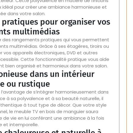
térieur. Cette polyvalence en matière de finitions
x idéal pour créer une ambiance harmonieuse et
ée dans votre salon.
 pratiques pour organiser vos
ts multimédias
e des rangements pratiques qui vous permettent
ts multimédias. Grâce à ses étagères, tiroirs ou
r vos appareils électroniques, DVD et autres
essible. Cette fonctionnalité pratique vous aide
t bien organisé et harmonieux dans votre salon.
onieuse dans un intérieur
 ou rustique
e l’avantage de s’intégrer harmonieusement dans
ce à sa polyvalence et à sa beauté naturelle, il
hentique à tout type de décor. Que votre style
nnel, le meuble TV en bois de manguier saura
de vie en lui conférant une ambiance à la fois
 et intemporelle.
 chaleureuse et naturelle à