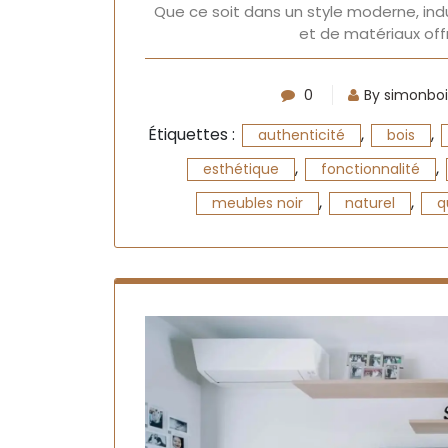
Que ce soit dans un style moderne, indu
et de matériaux off
0
By simonboi
Étiquettes :
,
,
authenticité
bois
,
,
esthétique
fonctionnalité
,
,
meubles noir
naturel
q