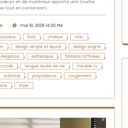
couleurs et de matériaux apporte une touche
e tout en conservant…
is
mai 19, 2026 14:00 PM
,
,
,
,
stucieux
bois
chaleur
chic
,
,
,
on
design simple et épuré
design soigné
,
,
,
élégance
esthétique
finitions raffinées
,
,
,
ccordé
longue durée de vie
meuble tv
,
,
,
ordonné
polyvalence
rangement
,
uste
style