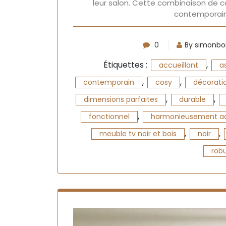
leur salon. Cette combinaison de 
contemporain
0
By simonbo
Étiquettes :
,
accueillant
a
,
,
contemporain
cosy
décorati
,
,
dimensions parfaites
durable
,
fonctionnel
harmonieusement a
,
,
meuble tv noir et bois
noir
rob