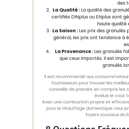
des t
La Qualité :
La qualité des granulé
certifiés DINplus ou ENplus sont g
haute qualité 
La Saison :
Les prix des granulés p
général, les prix ont tendance à 
es
La Provenance :
Les granulés fa
que ceux importés. Il est imp
granulés lo
Il est recommandé aux consommateurs 
fournisseurs pour trouver les meilleur
conseillé de prendre en compte les co
évalue le coût t
Avec une combustion propre et efficace, 
pour le chauffage domestique. Leur pri
foyers soucieux du 