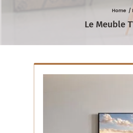
Home
/
Le Meuble TV