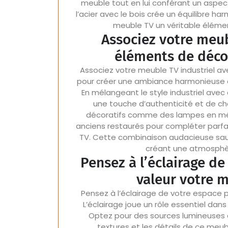
meuble tout en lui conférant un aspec
l’acier avec le bois crée un équilibre h
meuble TV un véritable élémen
Associez votre meub
éléments de décor
Associez votre meuble TV industriel a
pour créer une ambiance harmonieuse e
En mélangeant le style industriel avec
une touche d’authenticité et de cha
décoratifs comme des lampes en métal
anciens restaurés pour compléter parfai
TV. Cette combinaison audacieuse sau
créant une atmosphèr
Pensez à l’éclairage d
valeur votre m
Pensez à l’éclairage de votre espace p
L’éclairage joue un rôle essentiel dan
Optez pour des sources lumineuses do
textures et les détails de ce meub