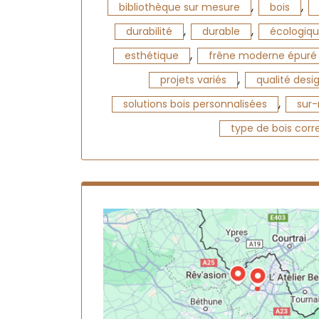
,
,
bibliothèque sur mesure
bois
,
,
durabilité
durable
écologiq
,
esthétique
frêne moderne épuré
,
projets variés
qualité desi
,
solutions bois personnalisées
sur
type de bois corr