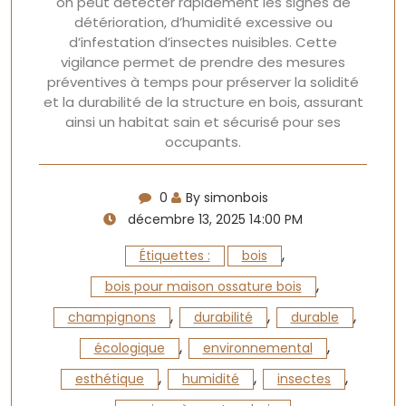
on peut détecter rapidement les signes de
détérioration, d’humidité excessive ou
d’infestation d’insectes nuisibles. Cette
vigilance permet de prendre des mesures
préventives à temps pour préserver la solidité
et la durabilité de la structure en bois, assurant
ainsi un habitat sain et sécurisé pour ses
occupants.
0
By simonbois
décembre 13, 2025 14:00 PM
,
Étiquettes :
bois
,
bois pour maison ossature bois
,
,
,
champignons
durabilité
durable
,
,
écologique
environnemental
,
,
,
esthétique
humidité
insectes