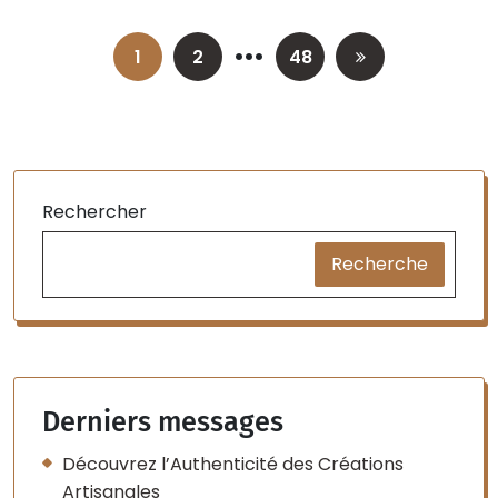
…
Posts
1
2
48
pagination
Rechercher
Recherche
Derniers messages
Découvrez l’Authenticité des Créations
Artisanales