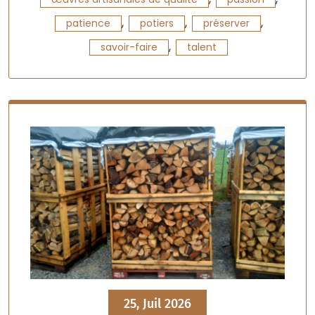
,
,
,
patience
potiers
préserver
,
savoir-faire
talent
25, Juil 2026