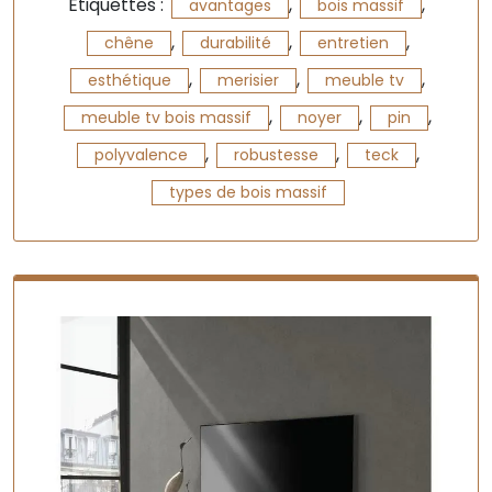
Étiquettes :
,
,
avantages
bois massif
,
,
,
chêne
durabilité
entretien
,
,
,
esthétique
merisier
meuble tv
,
,
,
meuble tv bois massif
noyer
pin
,
,
,
polyvalence
robustesse
teck
types de bois massif