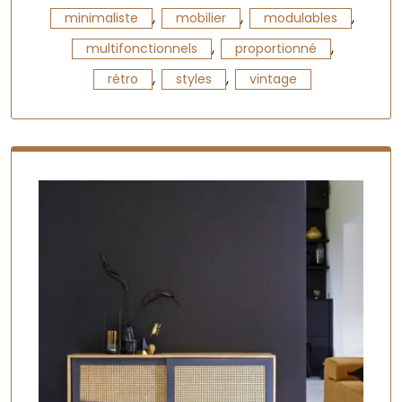
,
,
,
minimaliste
mobilier
modulables
,
,
multifonctionnels
proportionné
,
,
rétro
styles
vintage