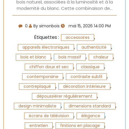
bois naturel, associées à la luminosité et à la
modernité du blanc. Cette combinaison de…
0
By simonbois
mai 15, 2026 14:00 PM
Étiquettes :
,
accessoires
,
,
appareils électroniques
authenticité
,
,
,
bois et blanc
bois massif
chaleur
,
,
chiffon doux et sec
classique
,
,
contemporaine
contraste subtil
,
,
contreplaqué
décoration intérieure
,
dépoussiérer régulièrement
,
,
design minimaliste
dimensions standard
,
,
écrans de télévision
élégance
,
,
entretien
finitions en placage