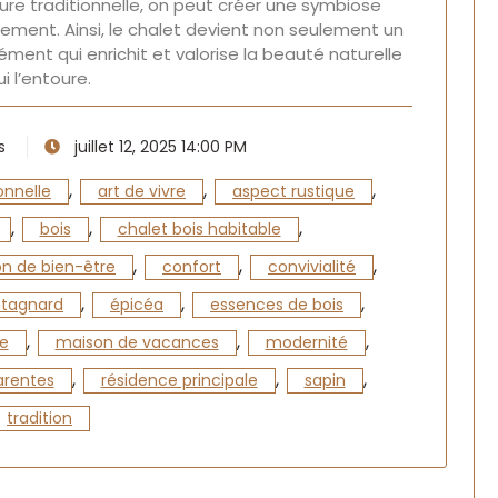
ture traditionnelle, on peut créer une symbiose
nement. Ainsi, le chalet devient non seulement un
lément qui enrichit et valorise la beauté naturelle
ui l’entoure.
s
juillet 12, 2025 14:00 PM
,
,
,
onnelle
art de vivre
aspect rustique
,
,
,
bois
chalet bois habitable
,
,
,
n de bien-être
confort
convivialité
,
,
,
tagnard
épicéa
essences de bois
,
,
,
e
maison de vacances
modernité
,
,
,
arentes
résidence principale
sapin
tradition