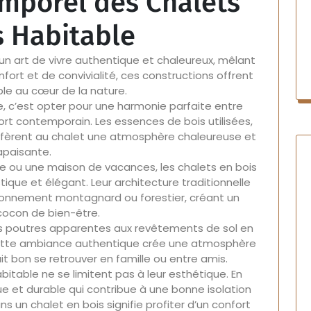
mporel des Chalets
s Habitable
 un art de vivre authentique et chaleureux, mêlant
fort et de convivialité, ces constructions offrent
ble au cœur de la nature.
e, c’est opter pour une harmonie parfaite entre
fort contemporain. Les essences de bois utilisées,
 confèrent au chalet une atmosphère chaleureuse et
apaisante.
le ou une maison de vacances, les chalets en bois
tique et élégant. Leur architecture traditionnelle
ronnement montagnard ou forestier, créant un
cocon de bien-être.
 des poutres apparentes aux revêtements de sol en
Cette ambiance authentique crée une atmosphère
ait bon se retrouver en famille ou entre amis.
itable ne se limitent pas à leur esthétique. En
ue et durable qui contribue à une bonne isolation
ns un chalet en bois signifie profiter d’un confort