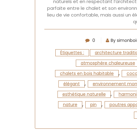
naturels et en respectant l’architec
parfaite entre le chalet et son environ
lieu de vie confortable, mais aussi un é
q
0
By simonboi
Étiquettes :
architecture traditi
atmosphère chaleureuse
,
chalets en bois habitable
coco
,
élégant
environnement mon
,
esthétique naturelle
harmoni
,
,
nature
pin
poutres app