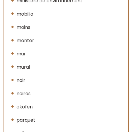
ministere de environnement
mobilia
moins
monter
mur
mural
noir
noires
okofen
parquet