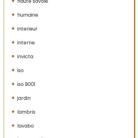
haute savoie
humaine
interieur
interne
invicta
iso
iso 9001
jardin
lambris
lavabo