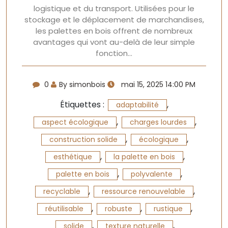
logistique et du transport. Utilisées pour le
stockage et le déplacement de marchandises,
les palettes en bois offrent de nombreux
avantages qui vont au-delà de leur simple
fonction…
0
By simonbois
mai 15, 2025 14:00 PM
Étiquettes :
,
adaptabilité
,
,
aspect écologique
charges lourdes
,
,
construction solide
écologique
,
,
esthétique
la palette en bois
,
,
palette en bois
polyvalente
,
,
recyclable
ressource renouvelable
,
,
,
réutilisable
robuste
rustique
,
,
solide
texture naturelle