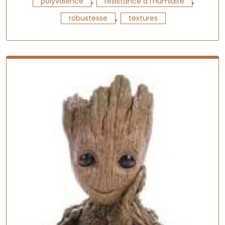
,
,
polyvalence
résistance à l'humidité
,
robustesse
textures